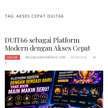
TAG:
AKSES CEPAT DUIT66
DUIT66 sebagai Platform
Modern dengan Akses Cepat
DUIT66
WELLNESSWISEWORLD.COM
05/09/2026
0