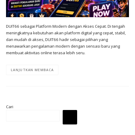
DUIT66 sebagai Platform Modern dengan Akses Cepat. Di tengah
meningkatnya kebutuhan akan platform digital yang cepat, stabil,
dan mudah di akses, DUIT66 hadir sebagai pilihan yang
menawarkan pengalaman modern dengan sensasi baru yang
membuat aktivitas online terasa lebih seru.
LANJUTKAN MEMBACA
Cari