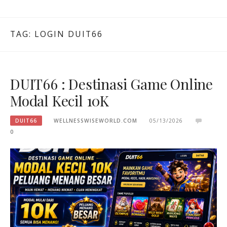
TAG:
LOGIN DUIT66
DUIT66 : Destinasi Game Online
Modal Kecil 10K
DUIT66
WELLNESSWISEWORLD.COM
05/13/2026
0