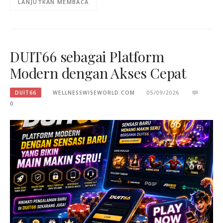
LANJUTKAN MEMBACA
DUIT66 sebagai Platform
Modern dengan Akses Cepat
DUIT66
WELLNESSWISEWORLD.COM
05/09/2026
0