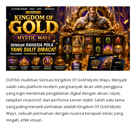
DUIT66: Hadirkan Sensasi Kingdom Of Gold Mystic Ways. Menjadi
salah satu platform modern yang banyak dicari oleh pengguna
yang ingin menikmati pengalaman digital dengan akses cepat,
tampilan responsif, dan performa server stabil. Salah satu tema
yang paling menarik perhatian adalah Kingdom Of Gold Mystic
Ways, sebuah permainan dengan nuansa kerajaan emas yang
megah, efek visual…