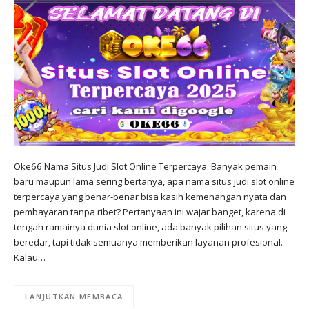
Oke66 Nama Situs Judi Slot Online Terpercaya. Banyak pemain
baru maupun lama sering bertanya, apa nama situs judi slot online
terpercaya yang benar-benar bisa kasih kemenangan nyata dan
pembayaran tanpa ribet? Pertanyaan ini wajar banget, karena di
tengah ramainya dunia slot online, ada banyak pilihan situs yang
beredar, tapi tidak semuanya memberikan layanan profesional.
Kalau…
LANJUTKAN MEMBACA