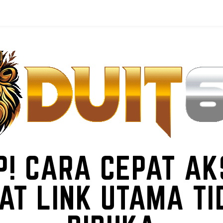
! CARA CEPAT AK
AT LINK UTAMA TI