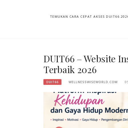
TEMUKAN CARA CEPAT AKSES DUIT66 202
DUIT66 – Website In
Terbaik 2026
WELLNESSWISEWORLD.COM
0
DUIT66