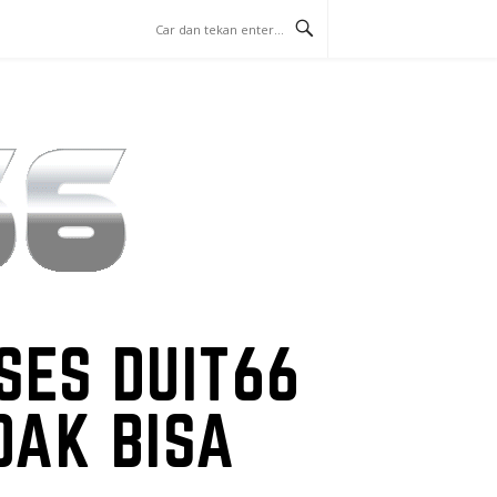
SES DUIT66
DAK BISA