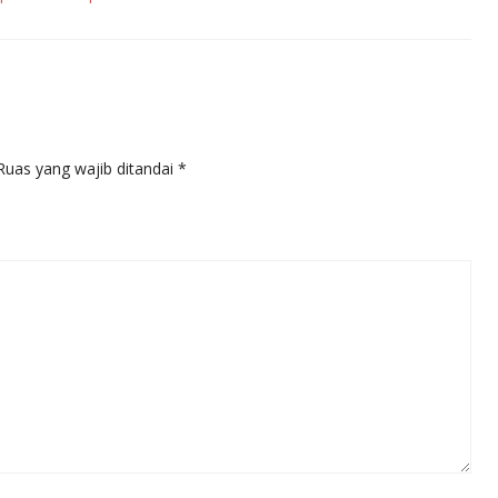
Ruas yang wajib ditandai
*