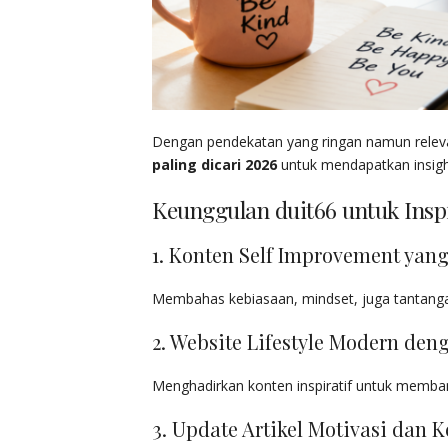
Dengan pendekatan yang ringan namun relevan
paling dicari 2026
untuk mendapatkan insight 
Keunggulan duit66 untuk Ins
1. Konten Self Improvement yang
Membahas kebiasaan, mindset, juga tantanga
2. Website Lifestyle Modern deng
Menghadirkan konten inspiratif untuk memba
3. Update Artikel Motivasi dan