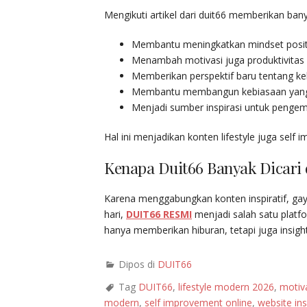
Mengikuti artikel dari duit66 memberikan ban
Membantu meningkatkan mindset posit
Menambah motivasi juga produktivitas
Memberikan perspektif baru tentang k
Membantu membangun kebiasaan yang 
Menjadi sumber inspirasi untuk pengem
Hal ini menjadikan konten lifestyle juga self
Kenapa Duit66 Banyak Dicari 
Karena menggabungkan konten inspiratif, gay
hari,
DUIT66 RESMI
menjadi salah satu platfo
hanya memberikan hiburan, tetapi juga insigh
Dipos di
DUIT66
Tag
DUIT66
,
lifestyle modern 2026
,
motiva
modern
,
self improvement online
,
website ins